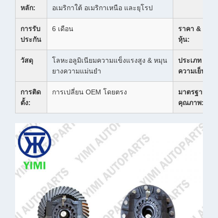
หลัก:
อเมริกาใต้ อเมริกาเหนือ และยุโรป
การรับ
6 เดือน
ราคา &
ประกัน
หุ้น:
วัสดุ
โลหะอลูมิเนียมความแข็งแรงสูง & หมุน
ประเภท
ยางความแม่นยํา
ความเย็น:
การติด
การเปลี่ยน OEM โดยตรง
มาตรฐาน
ตั้ง:
คุณภาพ: