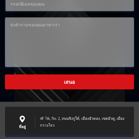
เสนอ
4F 7th, No. 2, ถนนจิงกูใต้, เมืองฮัวดอง, เขตฮัวดู, เมือง
กวางโจว
ที่อยู่