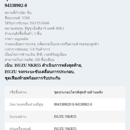
94338902-0
สถานที่กำเนิด: จีน
ชื่อแบรนด์: YIMI
ได้รับการรับรอง: ISO/TS16949
หมายเลขรุ่น: อีซูซุ เอ็นพีอาร์ เอลฟ์ 4HK1
จำนวนสั่งซื้อขั้นต่ำ: 5 ชิ้น
ราคา: negotiable
รายละเอียดการบรรจุ: แพ็คเกจเป็นกลางหรือตามคำขอของลูกค้า
เวลาการส่งมอบ: 5-8 วันทำการ
เงื่อนไขการชำระเงิน: ที/ที, เวสเทิร์นยูเนี่ยน
สามารถในการผลิต: 200 ชิ้น/เดือน
เน้น:
ISUZU NKR55 ดําเนินการหลังสุดท้าย
,
ISUZU รถกระบะขับเคลื่อนการประกอบ
,
ชุดเฟืองท้ายพร้อมการรับประกัน
1ชื่อชิ้นส่วน:
ชุดประกอบไดรฟ์สุดท้ายด้านหลัง
2หมายเลขชิ้นส่วนอีซูซุ:
8943389020 8-94338902-0
3แบบอย่าง:
ISUZU NKR55
4รุ่นเครื่องยนต์:
ISUZU NKR55