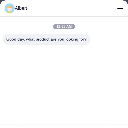
Albert
james@yimiautoparts.com
อีเมล
11:55 AM
Good day, what product are you looking for?
0086-17820569171
โทรศัพท์
Yimi (Guangzhou) Automotive Parts Co, Ltd