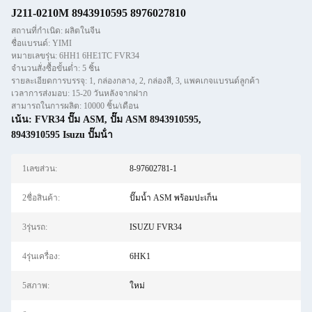
J211-0210M 8943910595 8976027810
สถานที่กำเนิด: ผลิตในจีน
ชื่อแบรนด์: YIMI
หมายเลขรุ่น: 6HH1 6HE1TC FVR34
จำนวนสั่งซื้อขั้นต่ำ: 5 ชิ้น
รายละเอียดการบรรจุ: 1, กล่องกลาง, 2, กล่องสี, 3, แพคเกจแบรนด์ลูกค้า
เวลาการส่งมอบ: 15-20 วันหลังจากฝาก
สามารถในการผลิต: 10000 ชิ้น/เดือน
เน้น:
FVR34 ปั๊ม ASM
,
ปั๊ม ASM 8943910595
,
8943910595 Isuzu ปั๊มน้ํา
1เลขส่วน:
8-97602781-1
2ชื่อสินค้า:
ปั๊มน้ำ ASM พร้อมปะเก็น
3รุ่นรถ:
ISUZU FVR34
4รุ่นเครื่อง:
6HK1
5สภาพ:
ใหม่