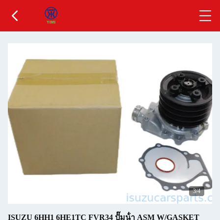
3
/4
ISUZU 6HH1 6HE1TC FVR34 ปั๊มน้ํา ASM W/GASKET