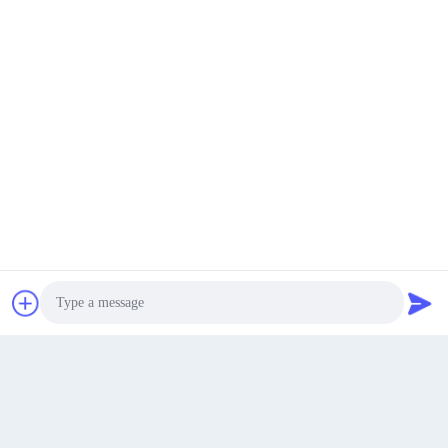
เสนอ
หา ราคา ที่ ดี ที่สุด
พูดคุยกันตอนนี้
พูดคุยกันตอนนี้
4F 7th, No. 2, ถนนจิงกูใต้, เมืองฮัวดอง, เขตฮัวดู, เมือง
กวางโจว
ที่อยู่
Photo
james@yimiautoparts.com