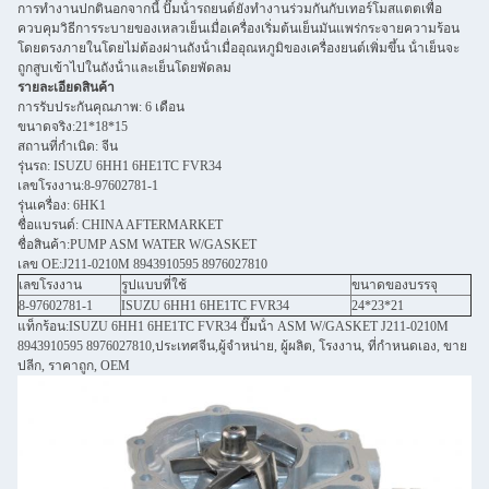
การทํางานปกตินอกจากนี้ ปั๊มน้ํารถยนต์ยังทํางานร่วมกันกับเทอร์โมสแตตเพื่อ
ควบคุมวิธีการระบายของเหลวเย็นเมื่อเครื่องเริ่มต้นเย็นมันแพร่กระจายความร้อน
โดยตรงภายในโดยไม่ต้องผ่านถังน้ําเมื่ออุณหภูมิของเครื่องยนต์เพิ่มขึ้น น้ําเย็นจะ
ถูกสูบเข้าไปในถังน้ําและเย็นโดยพัดลม
รายละเอียดสินค้า
การรับประกันคุณภาพ: 6 เดือน
ขนาดจริง:21*18*15
สถานที่กําเนิด: จีน
รุ่นรถ: ISUZU 6HH1 6HE1TC FVR34
เลขโรงงาน:8-97602781-1
รุ่นเครื่อง: 6HK1
ชื่อแบรนด์: CHINA AFTERMARKET
ชื่อสินค้า:PUMP ASM WATER W/GASKET
เลข OE:J211-0210M 8943910595 8976027810
เลขโรงงาน
รูปแบบที่ใช้
ขนาดของบรรจุ
8-97602781-1
ISUZU 6HH1 6HE1TC FVR34
24*23*21
แท็กร้อน:ISUZU 6HH1 6HE1TC FVR34 ปั๊มน้ํา ASM W/GASKET J211-0210M
8943910595 8976027810,ประเทศจีน,ผู้จําหน่าย, ผู้ผลิต, โรงงาน, ที่กําหนดเอง, ขาย
ปลีก, ราคาถูก, OEM