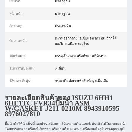
6ขนาด:
มาตรฐาน
7น้ําหนัก:
มาตรฐาน
8สาเหตุ:
ประเทศจีน
ตะวันออกกลาง เอเชียแอฟริกา อเมริกาใต้
9ตลาดหลัก:
อเมริกาเหนือ และยุโรป
10แพ็คเกจ:
บรรจุเป็นกลางหรือทำตามที่ร้องขอ
11การรับประกัน:
6 เดือน
12ราคา & หุ้น:
กรุณาติดต่อเราเพื่อรับข้อมูลเพิ่มเติม
รายละเอียดสินค้าของ
ISUZU
6HH1
6HE1TC
FVR34
ปั๊มน้ํา ASM
W/GASKET J211-0210M 8943910595
8976027810
ปั๊มน้ําทําให้น้ําเย็นที่ไหลผ่านเรดิเอเตอร์มีแรงกดดัน และส่งมันเข้าไปในกระบอกน้ํา
โดยการลดความร้อนที่เกิดจากเครื่องยนต์ และรักษาเครื่องยนต์อยู่ในช่วงอุณหภูมิ