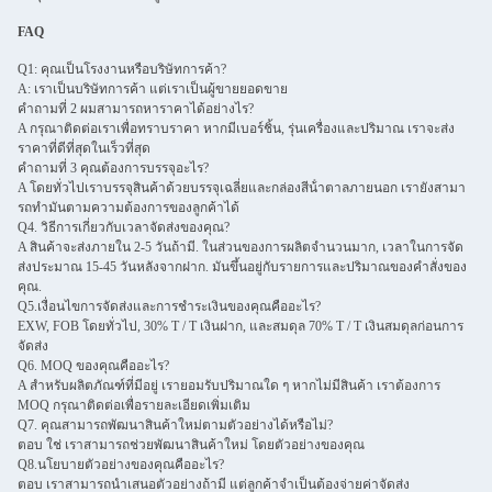
FAQ
Q1: คุณเป็นโรงงานหรือบริษัทการค้า?
A: เราเป็นบริษัทการค้า แต่เราเป็นผู้ขายยอดขาย
คําถามที่ 2 ผมสามารถหาราคาได้อย่างไร?
A กรุณาติดต่อเราเพื่อทราบราคา หากมีเบอร์ชิ้น, รุ่นเครื่องและปริมาณ เราจะส่ง
ราคาที่ดีที่สุดในเร็วที่สุด
คําถามที่ 3 คุณต้องการบรรจุอะไร?
A โดยทั่วไปเราบรรจุสินค้าด้วยบรรจุเฉลี่ยและกล่องสีน้ําตาลภายนอก เรายังสามา
รถทํามันตามความต้องการของลูกค้าได้
Q4. วิธีการเกี่ยวกับเวลาจัดส่งของคุณ?
A สินค้าจะส่งภายใน 2-5 วันถ้ามี. ในส่วนของการผลิตจํานวนมาก, เวลาในการจัด
ส่งประมาณ 15-45 วันหลังจากฝาก. มันขึ้นอยู่กับรายการและปริมาณของคําสั่งของ
คุณ.
Q5.เงื่อนไขการจัดส่งและการชําระเงินของคุณคืออะไร?
EXW, FOB โดยทั่วไป, 30% T / T เงินฝาก, และสมดุล 70% T / T เงินสมดุลก่อนการ
จัดส่ง
Q6. MOQ ของคุณคืออะไร?
A สําหรับผลิตภัณฑ์ที่มีอยู่ เรายอมรับปริมาณใด ๆ หากไม่มีสินค้า เราต้องการ
MOQ กรุณาติดต่อเพื่อรายละเอียดเพิ่มเติม
Q7. คุณสามารถพัฒนาสินค้าใหม่ตามตัวอย่างได้หรือไม่?
ตอบ ใช่ เราสามารถช่วยพัฒนาสินค้าใหม่ โดยตัวอย่างของคุณ
Q8.นโยบายตัวอย่างของคุณคืออะไร?
ตอบ เราสามารถนําเสนอตัวอย่างถ้ามี แต่ลูกค้าจําเป็นต้องจ่ายค่าจัดส่ง