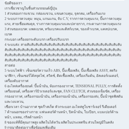
ข้อดีของเรา
เราเชี่ยวชาญในชิ้นส่วนรถยนต์ญี่ปุ่น
1 ส่วนของการแขวน: กล่องแขวน, แขนควบคุม, จุลกลม, เครื่องกันแรง
2 ระบบการควบคุม: หมุน, แกนแกน, จับ C.V, รากการควบคุมแรง, ปั๊มการควบคุม
แรง, สายเชื่อมสมดุล, รางการควบคุมแรงและปลายราก, กระดานการควบคุมแรง
3 ส่วนของเบรค: แพดเบรค, ทรัมเบรคและดิสก์เบรค, รองเท้าเบรค, แคลปเบรค,
เบรค
กระบอก เครื่องยกระดับเบรก เครื่องปรับเบรก
4 ระบบส่ง: สายสับสับสับสับสับสับสับสับสับสับสับสับสับสับสับสับสับสับสับสับสับสับ
สับสับสับสับสับสับสับสับสับสับสับสับสับสับสับสับสับสับสับสับสับสับสับสับสับสับสับ
สับสับสับสับสับสับสับสับสับสับสับสับสับสับสับสับสับสับสับสับสับสับสับสับสับสับสับ
สับสับสับสับสับสับสับสับสับสับสับสับสับสับสับสับสับ
สายต่อ
5 ระบบไฟฟ้า: เซ็นเซอร์ความเร็ว ABS, ปั๊มเชื้อเพลิง, ปั๊มเชื้อเพลิง ASSY, สตริง
นาฬิกา, เซ็นเซอร์โค้ลจุดไฟ, สวิตช์, ติดเชื้อเพลิง, เครื่องเริ่มต้น, อัลเตอร์เนเตอร์,
เครื่องดับอากาศ
6 อะไหล่เครื่องยนต์: ปั๊มน้ํามัน, ห้องกรองอากาศ, TENSIONAL PULLY, การติดตั้ง
เครื่องยนต์, เครื่องคาร์บิวเรเตอร์และชุด, FAN CLUTCH, ส่วนของเข็มขัด, เครื่อง
กรองอากาศ, เครื่องกรองน้ํามัน, เครื่องกรองน้ํามัน, เครื่องกรองส่ง, ปั๊มน้ําชุดพิสตัน
และวงแหวน,
เชือกเวลา บ้านอากาศ ชุดก๊าสเก็ต หัวกระบอก อะไหล่ทูโบชาร์เจอร์ รีเดียเตอร์
7 ด้านนอกของร่างกาย: แฟนเดอร์ด้านหน้า, ปิดน้ํามัน, ใบเปียก, แบมเปอร์ด้าน
หน้า, แหลม, กริลด้านหน้า
8 ของแท้ที่มีคุณภาพสูง ผลิตในไต้หวัน ผลิตในประเทศจีน ส่วนใหญ่มีในคลัง
9 กรุณาติดต่อเราเพื่อข้อมูลเพิ่มเติม