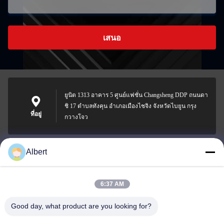
เสนอ
ยูนิต 1313 อาคาร 5 ศูนย์แฟชั่น Changsheng DDP ถนนดา
ชิ 17 ตําบลทังคุน อําเภอเมืองไชจิง จังหวัดไบยูน กรุง
ที่อยู่
กวางโจว
Albert
james@yimiautoparts.com
อีเมล
6:37 AM
Good day, what product are you looking for?
0086-17820569171