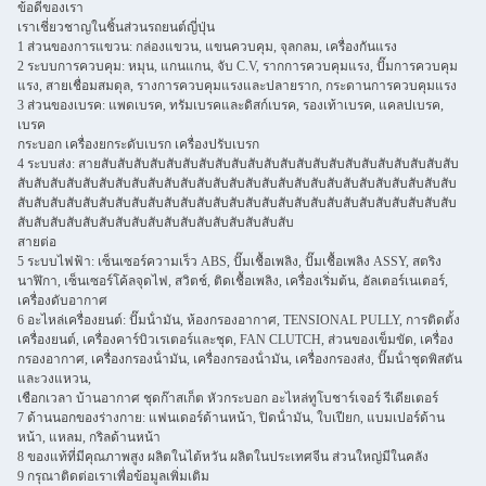
ข้อดีของเรา
เราเชี่ยวชาญในชิ้นส่วนรถยนต์ญี่ปุ่น
1 ส่วนของการแขวน: กล่องแขวน, แขนควบคุม, จุลกลม, เครื่องกันแรง
2 ระบบการควบคุม: หมุน, แกนแกน, จับ C.V, รากการควบคุมแรง, ปั๊มการควบคุม
แรง, สายเชื่อมสมดุล, รางการควบคุมแรงและปลายราก, กระดานการควบคุมแรง
3 ส่วนของเบรค: แพดเบรค, ทรัมเบรคและดิสก์เบรค, รองเท้าเบรค, แคลปเบรค,
เบรค
กระบอก เครื่องยกระดับเบรก เครื่องปรับเบรก
4 ระบบส่ง: สายสับสับสับสับสับสับสับสับสับสับสับสับสับสับสับสับสับสับสับสับสับสับ
สับสับสับสับสับสับสับสับสับสับสับสับสับสับสับสับสับสับสับสับสับสับสับสับสับสับสับ
สับสับสับสับสับสับสับสับสับสับสับสับสับสับสับสับสับสับสับสับสับสับสับสับสับสับสับ
สับสับสับสับสับสับสับสับสับสับสับสับสับสับสับสับสับ
สายต่อ
5 ระบบไฟฟ้า: เซ็นเซอร์ความเร็ว ABS, ปั๊มเชื้อเพลิง, ปั๊มเชื้อเพลิง ASSY, สตริง
นาฬิกา, เซ็นเซอร์โค้ลจุดไฟ, สวิตช์, ติดเชื้อเพลิง, เครื่องเริ่มต้น, อัลเตอร์เนเตอร์,
เครื่องดับอากาศ
6 อะไหล่เครื่องยนต์: ปั๊มน้ํามัน, ห้องกรองอากาศ, TENSIONAL PULLY, การติดตั้ง
เครื่องยนต์, เครื่องคาร์บิวเรเตอร์และชุด, FAN CLUTCH, ส่วนของเข็มขัด, เครื่อง
กรองอากาศ, เครื่องกรองน้ํามัน, เครื่องกรองน้ํามัน, เครื่องกรองส่ง, ปั๊มน้ําชุดพิสตัน
และวงแหวน,
เชือกเวลา บ้านอากาศ ชุดก๊าสเก็ต หัวกระบอก อะไหล่ทูโบชาร์เจอร์ รีเดียเตอร์
7 ด้านนอกของร่างกาย: แฟนเดอร์ด้านหน้า, ปิดน้ํามัน, ใบเปียก, แบมเปอร์ด้าน
หน้า, แหลม, กริลด้านหน้า
8 ของแท้ที่มีคุณภาพสูง ผลิตในไต้หวัน ผลิตในประเทศจีน ส่วนใหญ่มีในคลัง
9 กรุณาติดต่อเราเพื่อข้อมูลเพิ่มเติม