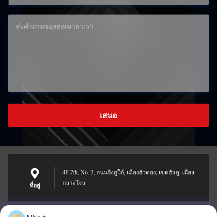
เสนอ
4F 7th, No. 2, ถนนจิงกูใต้, เมืองฮัวดอง, เขตฮัวดู, เมือง
กวางโจว
ที่อยู่