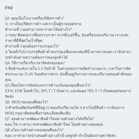
FAQ
Q1: คุณเป็นโรงงานหรือบริษัทการค้า?
A: เราเป็นบริษัทการค้า แต่เราเป็นผู้ขายยอดขาย
คําถามที่ 2 ผมสามารถหาราคาได้อย่างไร?
A กรุณาติดต่อเราเพื่อทราบราคา หากมีเบอร์ชิ้น, รุ่นเครื่องและปริมาณ เราจะส่ง
ราคาที่ดีที่สุดในเร็วที่สุด
คําถามที่ 3 คุณต้องการบรรจุอะไร?
A โดยทั่วไปเราบรรจุสินค้าด้วยบรรจุเฉลี่ยและกล่องสีน้ําตาลภายนอก เรายังสามา
รถทํามันตามความต้องการของลูกค้าได้
Q4. วิธีการเกี่ยวกับเวลาจัดส่งของคุณ?
A สินค้าจะส่งภายใน 2-5 วันถ้ามี. ในส่วนของการผลิตจํานวนมาก, เวลาในการจัด
ส่งประมาณ 15-45 วันหลังจากฝาก. มันขึ้นอยู่กับรายการและปริมาณของคําสั่งของ
คุณ.
Q5.เงื่อนไขการจัดส่งและการชําระเงินของคุณคืออะไร?
EXW, FOB โดยทั่วไป, 30% T / T เงินฝาก, และสมดุล 70% T / T เงินสมดุลก่อนการ
จัดส่ง
Q6. MOQ ของคุณคืออะไร?
A สําหรับผลิตภัณฑ์ที่มีอยู่ เรายอมรับปริมาณใด ๆ หากไม่มีสินค้า เราต้องการ
MOQ กรุณาติดต่อเพื่อรายละเอียดเพิ่มเติม
Q7. คุณสามารถพัฒนาสินค้าใหม่ตามตัวอย่างได้หรือไม่?
ตอบ ใช่ เราสามารถช่วยพัฒนาสินค้าใหม่ โดยตัวอย่างของคุณ
Q8.นโยบายตัวอย่างของคุณคืออะไร?
ตอบ เราสามารถนําเสนอตัวอย่างถ้ามี แต่ลูกค้าจําเป็นต้องจ่ายค่าจัดส่ง