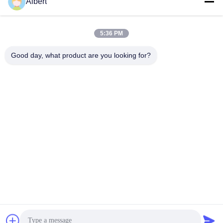
Albert
james@yimiautoparts.com
อีเมล
5:36 PM
Good day, what product are you looking for?
0086-17820569171
โทรศัพท์
Yimi (Guangzhou) Automotive Parts Co, Ltd
หา ราคา ที่ ดี ที่สุด
พูดคุยกันตอนนี้
พูดคุยกันตอนนี้