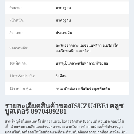
6ขนาด:
มาตรฐาน
7น้ําหนัก:
มาตรฐาน
8สาเหตุ:
ประเทศจีน
ตะวันออกกลาง เอเชียแอฟริกา อเมริกาใต้
9ตลาดหลัก:
อเมริกาเหนือ และยุโรป
10แพ็คเกจ:
บรรจุเป็นกลางหรือทำตามที่ร้องขอ
11การรับประกัน:
6 เดือน
12ราคา & หุ้น:
กรุณาติดต่อเราเพื่อรับข้อมูลเพิ่มเติม
รายละเอียดสินค้าของ
ISUZU
4BE1
คลูช
บูสเตอร์ 8970489281
ส่วนใหญ่ใช้ในกลไกคลั๊จที่ทํางานด้วยไฮดรอลิกสําหรับรถยนต์ ส่วนประกอบนี้ใช้
เพื่อช่วยเพิ่มแรงผลิตและอํานวยความสะดวกในการทํางานเมื่อคลั๊จที่ทํางานถูก
ปลดหรือเปิดเพื่อลดให้น้อยที่สุดแรงที่กระทําบนปิดล็อกคลาชมากที่สุดเท่าที่จะเป็น