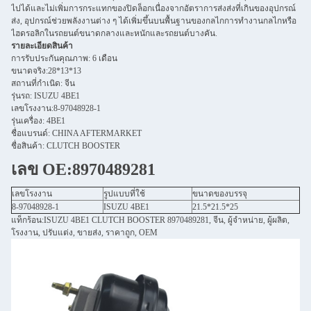
ไปได้และไม่เพิ่มการกระแทกของปิดล็อกเนื่องจากอัตราการส่งส่งที่เกินของอุปกรณ์
ส่ง, อุปกรณ์ช่วยพลังงานต่าง ๆ ได้เพิ่มขึ้นบนพื้นฐานของกลไกการทํางานกลไกหรือ
ไฮดรอลิกในรถยนต์ขนาดกลางและหนักและรถยนต์บางคัน.
รายละเอียดสินค้า
การรับประกันคุณภาพ: 6 เดือน
ขนาดจริง:28*13*13
สถานที่กําเนิด: จีน
รุ่นรถ: ISUZU 4BE1
เลขโรงงาน:8-97048928-1
รุ่นเครื่อง: 4BE1
ชื่อแบรนด์: CHINA AFTERMARKET
ชื่อสินค้า: CLUTCH BOOSTER
เลข OE:8970489281
เลขโรงงาน
รูปแบบที่ใช้
ขนาดของบรรจุ
8-97048928-1
ISUZU 4BE1
21.5*21.5*25
แท็กร้อน:ISUZU 4BE1 CLUTCH BOOSTER 8970489281, จีน, ผู้จําหน่าย, ผู้ผลิต,
โรงงาน, ปรับแต่ง, ขายส่ง, ราคาถูก, OEM