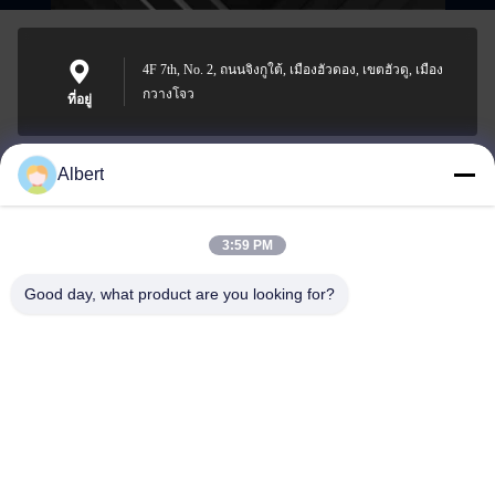
4F 7th, No. 2, ถนนจิงกูใต้, เมืองฮัวดอง, เขตฮัวดู, เมือง
กวางโจว
ที่อยู่
Albert
james@yimiautoparts.com
อีเมล
3:59 PM
Good day, what product are you looking for?
0086-17820569171
โทรศัพท์
Yimi (Guangzhou) Automotive Parts Co, Ltd