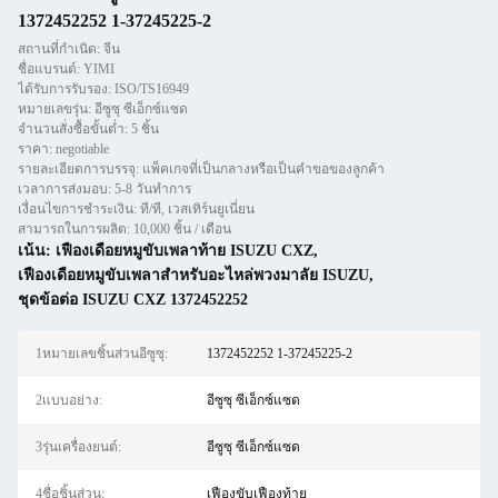
1372452252 1-37245225-2
สถานที่กำเนิด: จีน
ชื่อแบรนด์: YIMI
ได้รับการรับรอง: ISO/TS16949
หมายเลขรุ่น: อีซูซุ ซีเอ็กซ์แซด
จำนวนสั่งซื้อขั้นต่ำ: 5 ชิ้น
ราคา: negotiable
รายละเอียดการบรรจุ: แพ็คเกจที่เป็นกลางหรือเป็นคำขอของลูกค้า
เวลาการส่งมอบ: 5-8 วันทำการ
เงื่อนไขการชำระเงิน: ที/ที, เวสเทิร์นยูเนี่ยน
สามารถในการผลิต: 10,000 ชิ้น / เดือน
เน้น:
เฟืองเดือยหมูขับเพลาท้าย ISUZU CXZ
,
เฟืองเดือยหมูขับเพลาสำหรับอะไหล่พวงมาลัย ISUZU
,
ชุดข้อต่อ ISUZU CXZ 1372452252
1หมายเลขชิ้นส่วนอีซูซุ:
1372452252 1-37245225-2
2แบบอย่าง:
อีซูซุ ซีเอ็กซ์แซด
3รุ่นเครื่องยนต์:
อีซูซุ ซีเอ็กซ์แซด
4ชื่อชิ้นส่วน:
เฟืองขับเฟืองท้าย