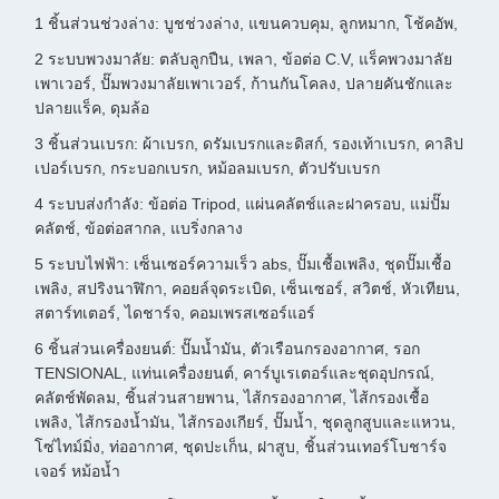
1 ชิ้นส่วนช่วงล่าง: บูชช่วงล่าง, แขนควบคุม, ลูกหมาก, โช้คอัพ,
2 ระบบพวงมาลัย: ตลับลูกปืน, เพลา, ข้อต่อ C.V, แร็คพวงมาลัย
เพาเวอร์, ปั๊มพวงมาลัยเพาเวอร์, ก้านกันโคลง, ปลายคันชักและ
ปลายแร็ค, ดุมล้อ
3 ชิ้นส่วนเบรก: ผ้าเบรก, ดรัมเบรกและดิสก์, รองเท้าเบรก, คาลิป
เปอร์เบรก, กระบอกเบรก, หม้อลมเบรก, ตัวปรับเบรก
4 ระบบส่งกำลัง: ข้อต่อ Tripod, แผ่นคลัตช์และฝาครอบ, แม่ปั๊ม
คลัตช์, ข้อต่อสากล, แบริ่งกลาง
5 ระบบไฟฟ้า: เซ็นเซอร์ความเร็ว abs, ปั๊มเชื้อเพลิง, ชุดปั๊มเชื้อ
เพลิง, สปริงนาฬิกา, คอยล์จุดระเบิด, เซ็นเซอร์, สวิตช์, หัวเทียน,
สตาร์ทเตอร์, ไดชาร์จ, คอมเพรสเซอร์แอร์
6 ชิ้นส่วนเครื่องยนต์: ปั๊มน้ำมัน, ตัวเรือนกรองอากาศ, รอก
TENSIONAL, แท่นเครื่องยนต์, คาร์บูเรเตอร์และชุดอุปกรณ์,
คลัตช์พัดลม, ชิ้นส่วนสายพาน, ไส้กรองอากาศ, ไส้กรองเชื้อ
เพลิง, ไส้กรองน้ำมัน, ไส้กรองเกียร์, ปั๊มน้ำ, ชุดลูกสูบและแหวน,
โซ่ไทม์มิ่ง, ท่ออากาศ, ชุดปะเก็น, ฝาสูบ, ชิ้นส่วนเทอร์โบชาร์จ
เจอร์ หม้อน้ำ