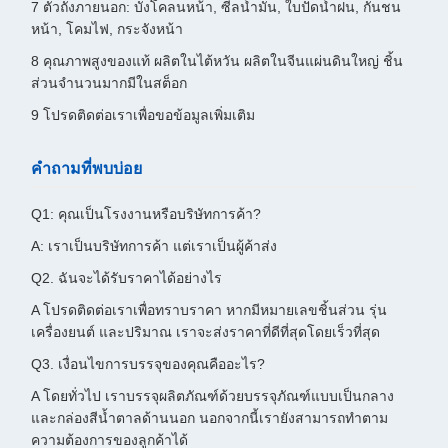
7 ตัวถังภายนอก: บังโคลนหน้า, ซีลน้ำมัน, ใบปัดน้ำฝน, กันชน
หน้า, โคมไฟ, กระจังหน้า
8 คุณภาพสูงของแท้ ผลิตในไต้หวัน ผลิตในจีนแผ่นดินใหญ่ ชิ้น
ส่วนจำนวนมากมีในสต็อก
9 โปรดติดต่อเราเพื่อขอข้อมูลเพิ่มเติม
คำถามที่พบบ่อย
Q1: คุณเป็นโรงงานหรือบริษัทการค้า?
A: เราเป็นบริษัทการค้า แต่เราเป็นผู้ค้าส่ง
Q2. ฉันจะได้รับราคาได้อย่างไร
A โปรดติดต่อเราเพื่อทราบราคา หากมีหมายเลขชิ้นส่วน รุ่น
เครื่องยนต์ และปริมาณ เราจะส่งราคาที่ดีที่สุดโดยเร็วที่สุด
Q3. เงื่อนไขการบรรจุของคุณคืออะไร?
A โดยทั่วไป เราบรรจุผลิตภัณฑ์ด้วยบรรจุภัณฑ์แบบเป็นกลาง
และกล่องสีน้ำตาลด้านนอก นอกจากนี้เรายังสามารถทำตาม
ความต้องการของลูกค้าได้