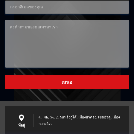
เสนอ
4F 7th, No. 2, ถนนจิงกูใต้, เมืองฮัวดอง, เขตฮัวดู, เมือง
กวางโจว
ที่อยู่