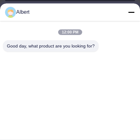
Albert
james@yimiautoparts.com
อีเมล
12:00 PM
Good day, what product are you looking for?
0086-17820569171
โทรศัพท์
Yimi (Guangzhou) Automotive Parts Co, Ltd