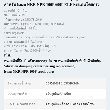
สำหรับ Isuzu NKR NPR 100P 600P ELF ทดแทนโดยตรง
สถานที่กำเนิด: จีน
ชื่อแบรนด์: YIMI
ได้รับการรับรอง: ISO/TS16949
หมายเลขรุ่น: อีซูซุ NKR, NPR, 100P, 600P, เอลฟ์
จำนวนสั่งซื้อขั้นต่ำ: 10 ชิ้น
ราคา: negotiable
รายละเอียดการบรรจุ: แพคเกจที่เป็นกลางหรือตามคำขอของลูกค้า
เวลาการส่งมอบ: 5-8 วันทำการ
เงื่อนไขการชำระเงิน: ที/ที, เวสเทิร์นยูเนี่ยน
สามารถในการผลิต: 10,000 ชิ้น / เดือน
เน้น:
หน่วยหักที่ปิดสําหรับรถบรรทุก Isuzu หน่วยหักหักหักหักหักหักหักหัก
,
Vibration damping center bearing replacement
,
Isuzu NKR NPR 100P truck parts
1หมายเลขชิ้นส่วน:
5-37510008-0, 5375100080
2ประเภทแบริ่ง:
ตลับลูกปืน (ปิดผนึก)
3องค์ประกอบของวัสดุ:
ตลับลูกปืนเหล็ก ตัวแยกยาง ตัวยึดโลหะ