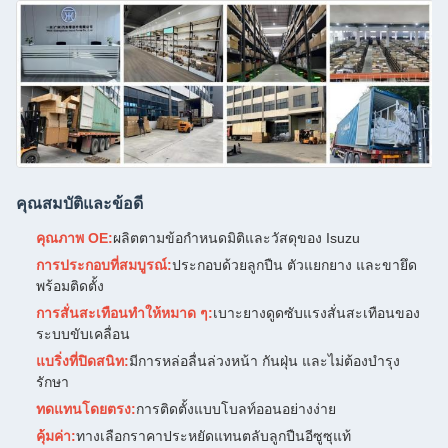
คุณสมบัติและข้อดี
คุณภาพ OE:
ผลิตตามข้อกำหนดมิติและวัสดุของ Isuzu
การประกอบที่สมบูรณ์:
ประกอบด้วยลูกปืน ตัวแยกยาง และขายึด
พร้อมติดตั้ง
การสั่นสะเทือนทำให้หมาด ๆ:
เบาะยางดูดซับแรงสั่นสะเทือนของ
ระบบขับเคลื่อน
แบริ่งที่ปิดสนิท:
มีการหล่อลื่นล่วงหน้า กันฝุ่น และไม่ต้องบำรุง
รักษา
ทดแทนโดยตรง:
การติดตั้งแบบโบลท์ออนอย่างง่าย
คุ้มค่า:
ทางเลือกราคาประหยัดแทนตลับลูกปืนอีซูซุแท้